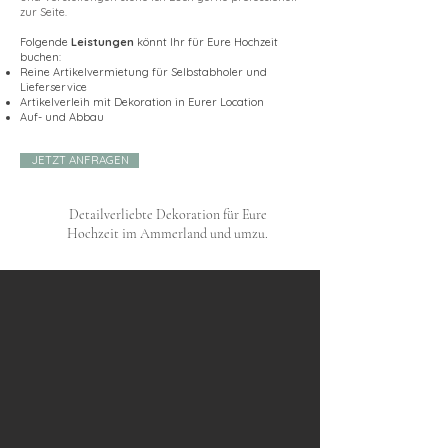
zur Seite.
Folgende
Leistungen
könnt Ihr für Eure Hochzeit
buchen:
Reine Artikelvermietung für Selbstabholer und
Lieferservice
Artikelverleih mit Dekoration in Eurer Location
Auf- und Abbau
JETZT ANFRAGEN
Detailverliebte Dekoration für Eure
Hochzeit im Ammerland und umzu.