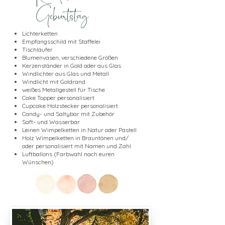
Geburtstag
Lichterketten
Empfangsschild mit Staffelei
Tischläufer
Blumenvasen, verschiedene Größen
Kerzenständer in Gold oder aus Glas
Windlichter aus Glas und Metall
Windlicht mit Goldrand
weißes Metallgestell für Tische
Cake Topper personalisiert
Cupcake Holzstecker personalisiert
Candy- und Saltybar mit Zubehör
Saft- und Wasserbar
Leinen Wimpelketten in Natur oder Pastell
Holz Wimpelketten in Brauntönen und/
oder personalisiert mit Namen und Zahl
Luftballons (Farbwahl nach euren
Wünschen)